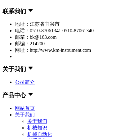
联系我们
地址：江苏省宜兴市
电话：0510-87061341 0510-87061340
邮箱：bk@163.com
邮编：214200
网址：http://www.km-instrument.com
关于我们
公司简介
产品中心
网站首页
关于我们
关于我们
机械知识
机械自动化