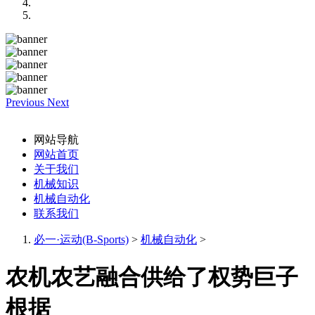
Previous
Next
网站导航
网站首页
关于我们
机械知识
机械自动化
联系我们
必一·运动(B-Sports)
>
机械自动化
>
农机农艺融合供给了权势巨子
根据