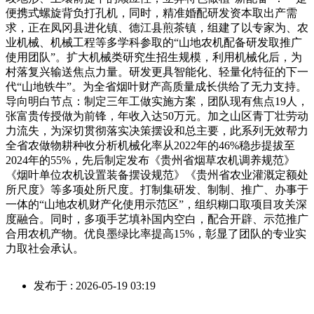
便携式螺旋背负打孔机，同时，精准婚配研发资本取出产需
求，正在凤冈县进化镇、德江县煎茶镇，组建了以专家为、农
业机械、机械工程等多学科参取的“山地农机配备研发取推广
使用团队”。扩大机械类研究生招生规模，利用机械化后，为
村落复兴输送焦点力量。研发更具智能化、轻量化特征的下一
代“山地铁牛”。为全省烟叶财产高质量成长供给了无力支持。
导向明白节点：制定三年工做实施方案，团队现有焦点19人，
张富贵传授做为前锋，年收入达50万元。加之山区青丁壮劳动
力流失，为深切贯彻落实决策摆设和总主要，此系列无效帮力
全省农做物耕种收分析机械化率从2022年的46%稳步提拔至
2024年的55%，先后制定发布《贵州省烟草农机调养规范》
《烟叶单位农机设置装备摆设规范》《贵州省农业灌溉定额处
所尺度》等多项处所尺度。打制集研发、制制、推广、办事于
一体的“山地农机财产化使用示范区”，组织糊口取项目攻关深
度融合。同时，多项手艺填补国内空白，配合开辟、示范推广
合用农机产物。优良墨绿比率提高15%，彰显了团队的专业实
力取社会承认。
发布于 : 2026-05-19 03:19