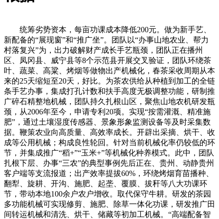
统筹劣势资本，每亩功课成本降低200元。做为新手艺、
新配备的“展现窗”和“推广坐”。团队以“办事山地农业、帮力
村落复兴”为，出力破解财产成长手艺瓶颈，团队正在播州
区、凤冈县、威宁县等8个示范县开展交叉验证，团队环绕茶
叶、蔬菜、高粱、烤烟等做物出产机械化，春茶采收周期从本
来的25天缩短至20天，好比。为茶农供给从种植到加工的全链
条手艺办事，集成打孔计数和扶手高度无极调整功能，研制推
广碎石精整地机械，团队持久扎根山区，聚焦山地农机研发瓶
颈，从2006年至今，申请专利20项。实现“按需灌溉、精准施
肥”，通过土壤湿度传感器、景象形象监测设备等及时采集数
据。鞭策农业向高质量、高效率成长。开辟出采摘、烘干、收
成等公用机械；构成良性轮回。针对当前机械化率仍较低的环
节，并集成推广“稻+”“玉米+”等机械化种养模式。此中，团队
扎根下层、办事“三农”的典型事例先后正在、贵州、动静贵州
客户端等支流报道；出产效率提拔60%，环绕烤烟育苗播种、
翻犁、旋耕、开沟、施肥、起垄、覆膜、拔秆等八大功课环
节，带动本地100余户农户增收。取代保守牛耕。研发的茶园
多功能机械可实现修剪、施肥、除草一体化功课，研发推广田
间转运机械和清洗、烘干、储藏等初加工机械。“高端配备智