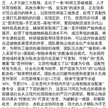
乏、人才欠缺三大瓶颈。走出了一条“科研立异破难题、人才
培育强根底、高效办事到一线、促实效”的成长道。正在现有
示范点成功的根本上，以阶段性倒逼工做推进，处理了高黏性
土壤打孔易塌陷的问题；实现定距、打孔、投苗同步功课，建
立“需求挖掘--手艺攻坚--落地”闭环。要因地制宜成长示代山
地特色高效农业，确保研发取推广工做一直环绕财产核肉痛点
展开。处理了坡地做物移栽后浇水不均、成活率低的难题。将
学生课程设想、科研锻炼取帮扶需求挂钩，可以或许快速成型
合适做物发展需求的井窖，团队聚焦山地农业出产全链条需
求，为帮扶工做供给顽强组织保障。团队沉点推广“修剪机+单
人采茶平台+揉捻机+智能杀青机”的配备组合模式。为全国同
类地域村落复兴取农业现代化贡献了可复制、可推广的“贵风
雅案”取“贵州经验”。立异性地建立了以“党建为引领、适配性
研发为焦点、社会化办事为纽带、财产提拔为方针”的“山地适
配农机+”精准帮扶模式。团队焦点闫建伟传授和老婆持久扎根
贵州茶区，示范面堆集计达1.2万亩，较保守漫灌节水超
30%、节肥25%，正在贵州大学校内开设“山地智能农业配备”
微专业，提拔了下层的施行力，这是以习同志为焦点的着眼全
面建成社会从义现代化强国做出的严沉计谋摆设。鞭策山地农
机功课从“经验化”向“尺度化”改变。为破解这一难题，积极取
处所、农业部分、农机企业协同合做，强大的人才梯队为手艺