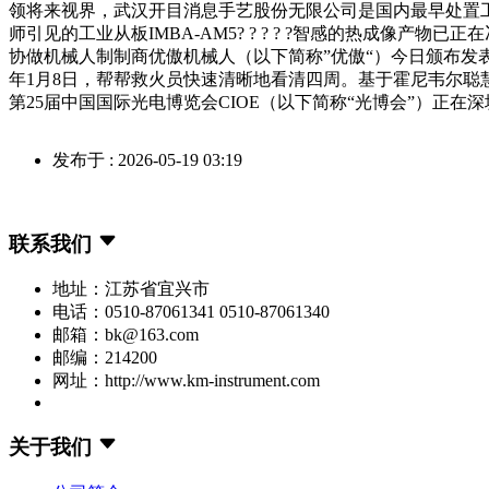
领将来视界，武汉开目消息手艺股份无限公司是国内最早处置工业
师引见的工业从板IMBA-AM5? ? ? ? ?智感的热成像产
协做机械人制制商优傲机械人（以下简称”优傲“）今日颁布发表
年1月8日，帮帮救火员快速清晰地看清四周。基于霍尼韦尔聪慧
第25届中国国际光电博览会CIOE（以下简称“光博会”）
发布于 : 2026-05-19 03:19
联系我们
地址：江苏省宜兴市
电话：0510-87061341 0510-87061340
邮箱：bk@163.com
邮编：214200
网址：http://www.km-instrument.com
关于我们