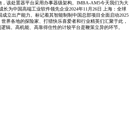
，该处置器平台采用办事器级架构。IMBA-AM5今天我们为大
成长为中国高端工业软件领先企业2024年11月26日 上海：全球
国成立出产能力。标记着其智能制制中国总部项目全面启动2025
8日，世界各地的探险家、打猎快乐喜爱者和行业精英们汇聚于此，
制制逻辑。高机能、高靠得住性的计较平台是鞭策立异的环节。