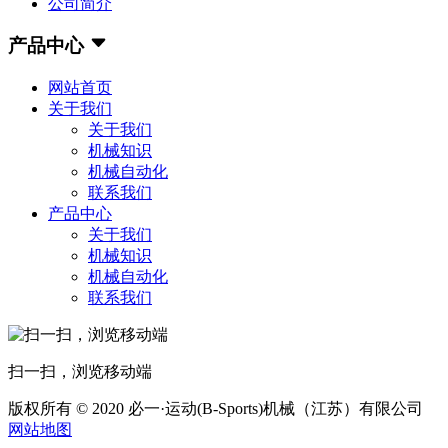
公司简介
产品中心
网站首页
关于我们
关于我们
机械知识
机械自动化
联系我们
产品中心
关于我们
机械知识
机械自动化
联系我们
扫一扫，浏览移动端
版权所有 © 2020 必一·运动(B-Sports)机械（江苏）有限公司
网站地图