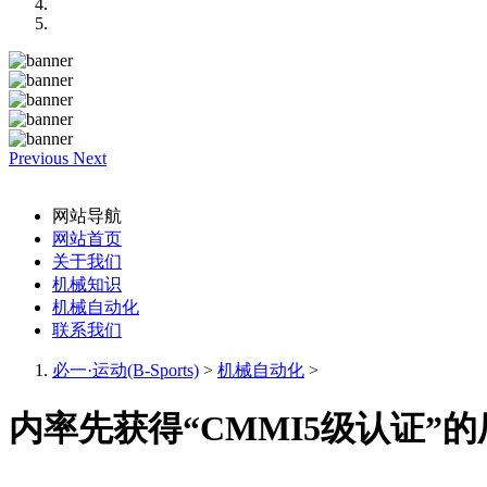
Previous
Next
网站导航
网站首页
关于我们
机械知识
机械自动化
联系我们
必一·运动(B-Sports)
>
机械自动化
>
内率先获得“CMMI5级认证”的