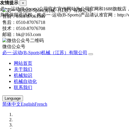
友情提示
×
必一·运动(B-Sports)公司官方宣传网站为公司官网和168
并将保留追诉权，购必一·运动(B-Sports)产品请认准官网：http://www.k
售前：0510-87061341
售后：0510-87076718
技术：0510-87076708
邮箱：bk@163.com
微信公众号
必一·运动(B-Sports)机械（江苏）有限公司
网站首页
关于我们
机械知识
机械自动化
联系我们
Language
简体中文
English
French