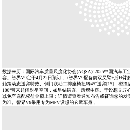
数据来历：国际汽车质量尺度化协会(AQSA)“2025中国汽
容。智界V9定于4月22日预订，↑智界V9配备前双叉臂+后H
触策动态送宾特效、侧门联动二排座椅扭转45°送宾[15]，
180°带来超阔对坐空间，如星钻镶嵌、熠熠生辉。于设想见匠
减免至选配权益金额上限；详情请查看通知布告或征询您的发
为准。智界V9采用专为MPV设想的玄武车身，