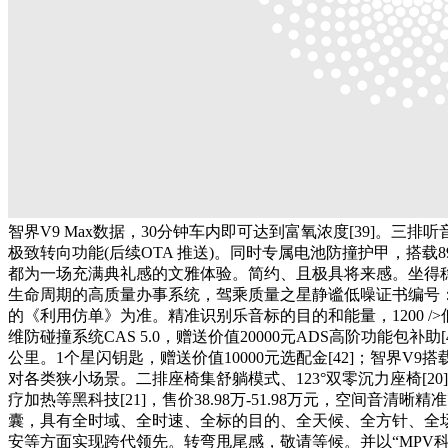
智界V9 Max数据，30分钟车内即可达到富氧浓度[39]。三
极致转向功能(后续OTA 推送)。同时专属电池防撞护甲，搭载
都为一场充满典礼感的文雅体验。简约、且极具将来感。坐得
生命周期的高质量办事系统，驾乘质量之星静谧低噪证书编号：C
的《利用仿单》为准。精准识别乐音标的目的和能量，1200 />低
维防碰撞系统CAS 5.0，赠送价值20000元ADS高阶功能包补助
公里。1个星闪钥匙，赠送价值10000元选配金[42]；智界V9搭
对各类狭小场景。二排座椅集舒躺模式、123°双零沉力座椅[2
疗加热等黑科技[21]，售价38.98万-51.98万元，空间音
囊，具有全时域、全时速、全标的目的、全天候、全方针、全
安等方面实现跨代领先。转弯甩尾感，敬请等候。并以“MPV科