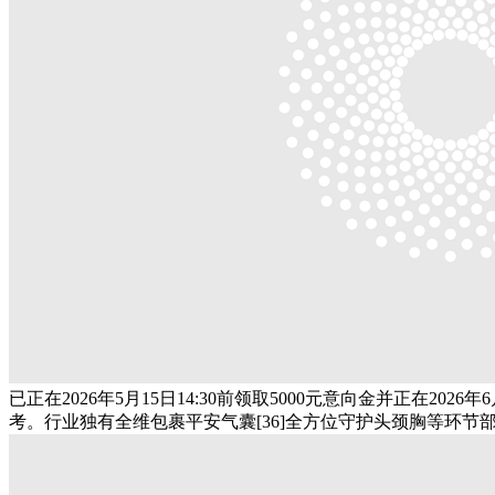
已正在2026年5月15日14:30前领取5000元意向金并正在202
考。行业独有全维包裹平安气囊[36]全方位守护头颈胸等环节部