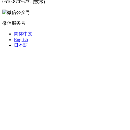
0510-87076732 (技术)
微信服务号
简体中文
English
日本語