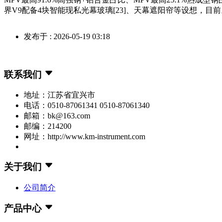
界V9配备4块智能现私光幕玻璃[23]、天幕遮阳帘等设想，目前
发布于 : 2026-05-19 03:18
联系我们
地址：江苏省宜兴市
电话：0510-87061341 0510-87061340
邮箱：bk@163.com
邮编：214200
网址：http://www.km-instrument.com
关于我们
公司简介
产品中心