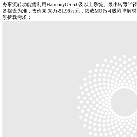
办事流转功能需利用HarmonyOS 6.0及以上系统。最小转
备摆设为准，售价38.98万-51.98万元，搭载MOFs可吸
景拆载需求；