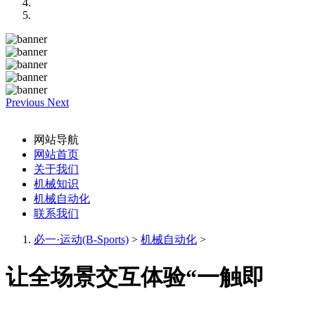
Previous
Next
网站导航
网站首页
关于我们
机械知识
机械自动化
联系我们
必一·运动(B-Sports)
>
机械自动化
>
让全场景交互体验“一触即