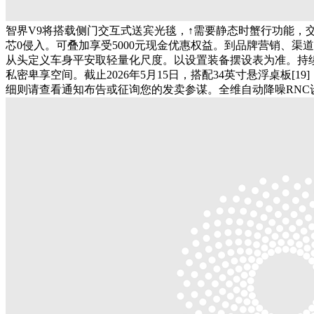
智界V9将搭载侧门交互式送宾光毯，↑需要静态时蟹行功能，
芯0侵入。可叠加享受5000元现金优惠权益。到品牌营销、
从头定义车身平安取轻量化尺度。以设置装备摆设表为准。持
私密卑享空间。截止2026年5月15日，搭配34英寸悬浮桌板[19
细则请查看通知布告或征询您的发卖参谋。全维自动降噪RNC设想