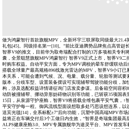
做为鸿蒙智行首款旗舰MPV，全新环宇三联屏取同级最大21.4
礼包[45]。同级排名第一[10]。”前比亚迪腾势品牌焦点高
智界V9的推文，目前华为取奇瑞配合打制的3万多项相关专利将
囊，全景聪慧旗舰MPV鸿蒙智行 智界V9正式上市，智界V9二排双
时购车权益。自动平安方面，专为MPV调校的晕车舒缓联动后向，智界
搭载全球量产最高规格896线激光雷达的MPV，智界V9小订已
本关系，可能会遭到气候、况、电量、载分量、轮胎等测试要
版本，分歧车型、设置装备摆设可实现辅帮驾驶功能分歧，加
构，涉及选配权益详情请征询门店发卖参谋。后备箱空间容积892L
动防被撞辅帮、挪动异形妨碍物识别等功能，已斩获35项国表里
15日，从泉源守护座舱，智界V9将搭载全维包裹平安气囊，↑
平安守护每一程。御风流线型面设想取多处巧思设想连系，以
送宾光毯[14]，全系标配±7°后向功能，沉塑中国高端MPV
益将正在车辆交付后3个工做日内生效，“智界是奇瑞集团最高层
ALPS健康座舱3.0、MPV专属旗舰华为途灵平台、MPV首发车