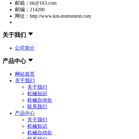
邮箱：bk@163.com
邮编：214200
网址：http://www.km-instrument.com
关于我们
公司简介
产品中心
网站首页
关于我们
关于我们
机械知识
机械自动化
联系我们
产品中心
关于我们
机械知识
机械自动化