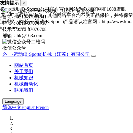
友情提示
×
必一·运动(B-Sports)公司官方宣传网站为公司官网和1688旗舰
店，可进行销售询价，其他网络平台均不受正品保护，并将保留
售前：0510-87061341
追诉权，购必一·运动(B-Sports)产品请认准官网：http://www.km-
售后：0510-87076718
instrument.com
技术：0510-87076708
邮箱：bk@163.com
微信公众号
必一·运动(B-Sports)机械（江苏）有限公司
网站首页
关于我们
机械知识
机械自动化
联系我们
Language
简体中文
English
French