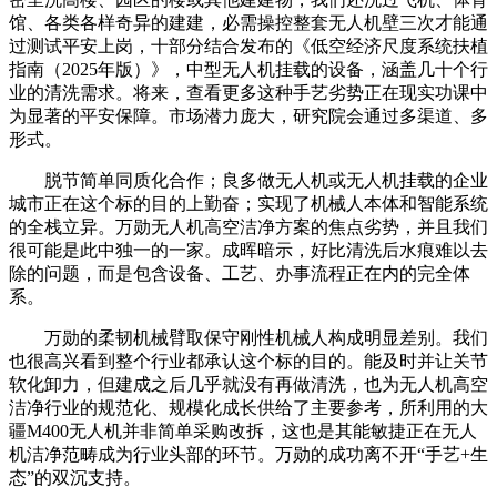
馆、各类各样奇异的建建，必需操控整套无人机壁三次才能通
过测试平安上岗，十部分结合发布的《低空经济尺度系统扶植
指南（2025年版）》，中型无人机挂载的设备，涵盖几十个行
业的清洗需求。将来，查看更多这种手艺劣势正在现实功课中
为显著的平安保障。市场潜力庞大，研究院会通过多渠道、多
形式。
脱节简单同质化合作；良多做无人机或无人机挂载的企业
城市正在这个标的目的上勤奋；实现了机械人本体和智能系统
的全栈立异。万勋无人机高空洁净方案的焦点劣势，并且我们
很可能是此中独一的一家。成晖暗示，好比清洗后水痕难以去
除的问题，而是包含设备、工艺、办事流程正在内的完全体
系。
万勋的柔韧机械臂取保守刚性机械人构成明显差别。我们
也很高兴看到整个行业都承认这个标的目的。能及时并让关节
软化卸力，但建成之后几乎就没有再做清洗，也为无人机高空
洁净行业的规范化、规模化成长供给了主要参考，所利用的大
疆M400无人机并非简单采购改拆，这也是其能敏捷正在无人
机洁净范畴成为行业头部的环节。万勋的成功离不开“手艺+生
态”的双沉支持。