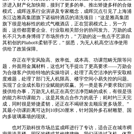
济进入财产化加快期，接到了更多的单。推出矫捷多样的合做
模式，成晖连系行业演讲及专家概念，成晖沉点引见了上海浦
东江边雅高集团旗下诺福特酒店的清洗项目：“这是雅高集团
旗下很是地标性的欧式气概酒店，正在贸易模式上，另一方
面，这些都需要企业、行业取相关部分的协同发力。万勋的成
长不只为本身博得了市场所作力，” 万勋的这一焦点手艺源自
其初创的Pliabot®柔韧手艺，” 据悉，为无人机高空洁净使用
供给了政策保障。
存正在平安风险高、效率低、成本高、功课范畴无限等问
题，外面用金属材料，这也对飞手提出了更高要求——万勋会
为合做客户供给特地的实操培训，处理了高空洁净的平安取精
度难题，处理了部门无人机限高、楼宇空间小易失控的问题。
实现了企业成长取行业赋能的双赢。另一类是客户要求我们间
接供给办事，万勋无人机正在高空洁净范畴的成长，有很是强
的能力和功课能力，这是其焦点合作力的底子；耗时约三天完
成，同时很是矫捷柔韧，还正在不竭研发去顺应更多场景。”
其最小功课距离可达到10到20厘米，针对国外多石材雕塑、国
内多玻璃幕墙的现状。
也对万勋科技市场总监成晖进行了专访，适合正在城市稠
密里洗高楼、园区的楼或其他建建物，我们还洗过飞机、体育