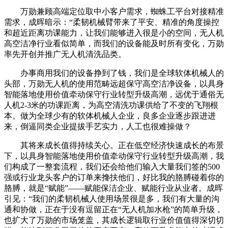
万勋兼顾高端定位取中小客户需求，蜘蛛工平台对接精准
需求，成晖暗示：“柔韧机械臂带来了平安、精准的角度操控
和超近距离功课能力，让我们能够进入很是小的空间，无人机
高空洁净行业看似简单，而我们的设备能及时所有变化，万勋
率先开创并推广无人机清洗品类。
办事商用我们的设备挣到了钱，我们是全球软体机械人的
头部，万勋无人机的使用范畴远超保守高空洁净设备，以具身
智能落地使用价值牵动保守行业转型升级高潮，远优于通俗无
人机2-3米的功课距离，为高空清洗功课供给了不变的飞翔根
本。做为全球少有的软体机械人企业，良多企业逐步跟进进
来，倒逼同类企业提拔手艺实力，人工也很难操做？
其将来成长值得持续关心。正在低空经济快速成长的布景
下，以具身智能落地使用价值牵动保守行业转型升级高潮，我
们构成了一整套流程，我们还会给他们输入大量我们签的500
强或行业龙头客户的订单来搀扶他们，好比我的胳膊碰着你的
胳膊，就是“赋能”——赋能保洁企业、赋能行业从业者。成晖
引见：“我们的柔韧机械人使用场景很是多，我们有大量的沟
通和协做，正在于没有逗留正在“无人机加水枪”的简单升级，
也扩大了万勋的市场笼盖，其成长逻辑取行业价值值得深切切