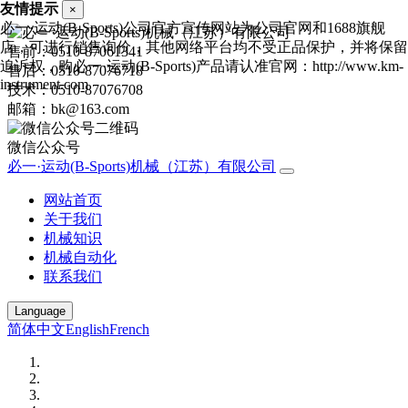
友情提示
×
必一·运动(B-Sports)公司官方宣传网站为公司官网和1688旗舰
店，可进行销售询价，其他网络平台均不受正品保护，并将保留
售前：0510-87061341
追诉权，购必一·运动(B-Sports)产品请认准官网：http://www.km-
售后：0510-87076718
instrument.com
技术：0510-87076708
邮箱：bk@163.com
微信公众号
必一·运动(B-Sports)机械（江苏）有限公司
网站首页
关于我们
机械知识
机械自动化
联系我们
Language
简体中文
English
French