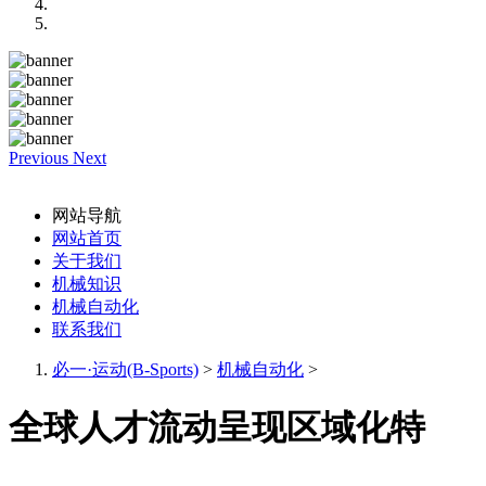
Previous
Next
网站导航
网站首页
关于我们
机械知识
机械自动化
联系我们
必一·运动(B-Sports)
>
机械自动化
>
全球人才流动呈现区域化特