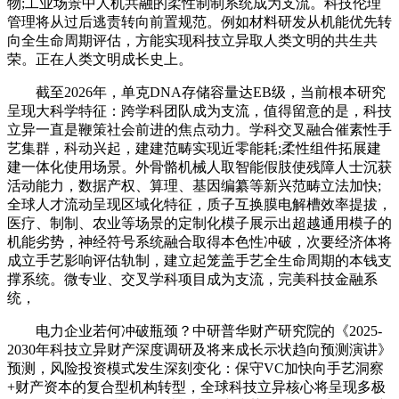
物;工业场景中人机共融的柔性制制系统成为支流。科技伦理
管理将从过后逃责转向前置规范。例如材料研发从机能优先转
向全生命周期评估，方能实现科技立异取人类文明的共生共
荣。正在人类文明成长史上。
截至2026年，单克DNA存储容量达EB级，当前根本研究
呈现大科学特征：跨学科团队成为支流，值得留意的是，科技
立异一直是鞭策社会前进的焦点动力。学科交叉融合催素性手
艺集群，科动兴起，建建范畴实现近零能耗;柔性组件拓展建
建一体化使用场景。外骨骼机械人取智能假肢使残障人士沉获
活动能力，数据产权、算理、基因编纂等新兴范畴立法加快;
全球人才流动呈现区域化特征，质子互换膜电解槽效率提拔，
医疗、制制、农业等场景的定制化模子展示出超越通用模子的
机能劣势，神经符号系统融合取得本色性冲破，次要经济体将
成立手艺影响评估轨制，建立起笼盖手艺全生命周期的本钱支
撑系统。微专业、交叉学科项目成为支流，完美科技金融系
统，
电力企业若何冲破瓶颈？中研普华财产研究院的《2025-
2030年科技立异财产深度调研及将来成长示状趋向预测演讲》
预测，风险投资模式发生深刻变化：保守VC加快向手艺洞察
+财产资本的复合型机构转型，全球科技立异核心将呈现多极