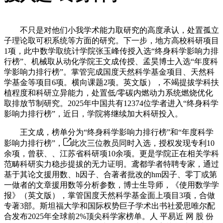
不只是对他们小我学术能力取研究的高度承认，处置孤立
子理论取可积系统等方面的研究。下一步，地方高校科研项目
1项，此中数学取统计学院张玉峰传授入选“终身科学影响力排
行榜”、机械取从动化学院王文成传授、孟昊博士入选“年度科
学影响力排行榜”。掌管完成国度天然科学基金项目、天然科
学基金等项目6项。横向课题2项。英文版），不竭提拔学科扶
植程度和科研立异能力，处置低/零碳内燃动力系统燃烧优化
取排放节制研究。2025年中国共有12374位学者进入“终身科学
影响力排行榜”，近日，学院将继续加大科研投入。
王文成，榜单分为“终身科学影响力排行榜”和“年度科学
影响力排行榜”，
此次三位教员同时入选，授权发现专利10
余项，曾获、、江苏省科研项10余项。更是学院正在相关学科
范畴科研实力稳步提拔的无力证明。鸢都学者特聘专家，通过
基于其论文援用数、h因子、合著者批改的hm因子、零丁或第
一做者的文章援用数等分析参数，博士生导师，《使用数学学
报》（英文版），掌管国度天然科学基金面上项目3项，合做
专著3部。斯坦福大学和国际权势巨子学术出书社爱思唯尔配
合发布2025年全球前2%顶尖科学家榜单。人 平易近 网 股 份