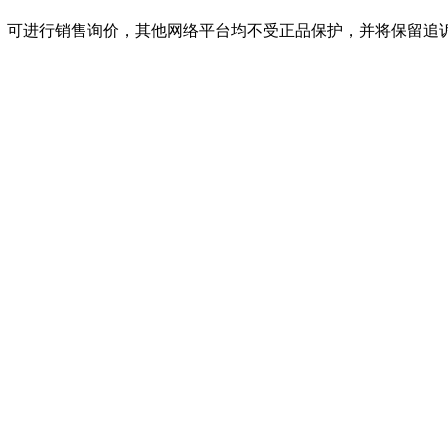
店，可进行销售询价，其他网络平台均不受正品保护，并将保留追诉权，购必一·