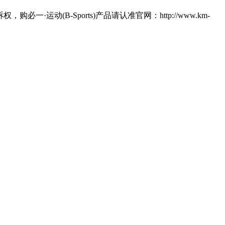
运动(B-Sports)产品请认准官网：http://www.km-