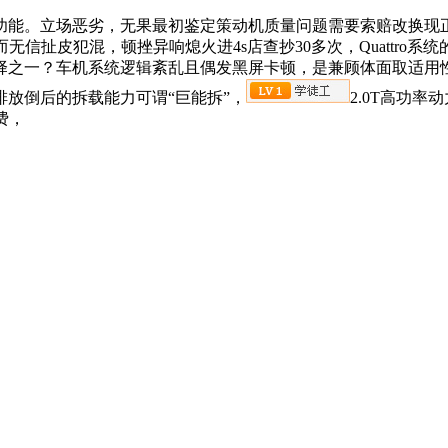
能。立场恶劣，无果最初鉴定策动机质量问题需要索赔改换现
无信扯皮犯混，顿挫异响熄火进4s店查抄30多次，Quattro
选择之一？车机系统逻辑紊乱且偶发黑屏卡顿，是兼顾体面取适
放倒后的拆载能力可谓“巨能拆”，
2.0T高功
费，