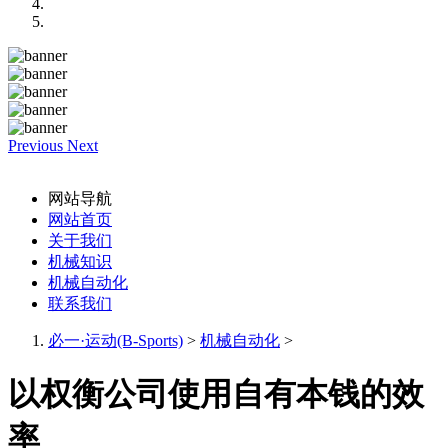
Previous
Next
网站导航
网站首页
关于我们
机械知识
机械自动化
联系我们
必一·运动(B-Sports)
>
机械自动化
>
以权衡公司使用自有本钱的效
率