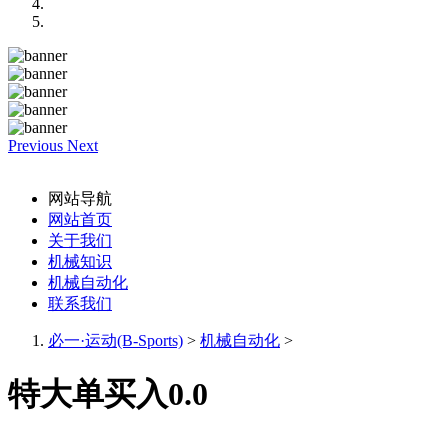
Previous
Next
网站导航
网站首页
关于我们
机械知识
机械自动化
联系我们
必一·运动(B-Sports)
>
机械自动化
>
特大单买入0.0