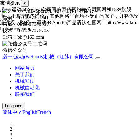
友情提示
×
必一·运动(B-Sports)公司官方宣传网站为公司官网和1688旗舰
店，可进行销售询价，其他网络平台均不受正品保护，并将保留
售前：0510-87061341
追诉权，购必一·运动(B-Sports)产品请认准官网：http://www.km-
售后：0510-87076718
instrument.com
技术：0510-87076708
邮箱：bk@163.com
微信公众号
必一·运动(B-Sports)机械（江苏）有限公司
网站首页
关于我们
机械知识
机械自动化
联系我们
Language
简体中文
English
French