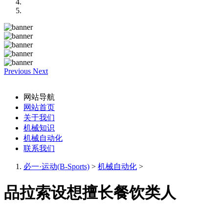
Previous
Next
网站导航
网站首页
关于我们
机械知识
机械自动化
联系我们
必一·运动(B-Sports)
>
机械自动化
>
品拉索设想擅长餐饮类人