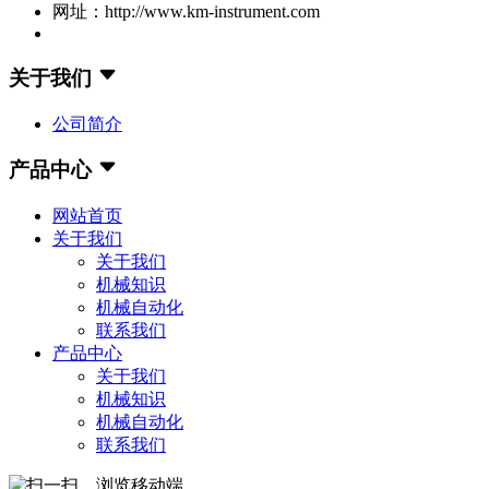
网址：http://www.km-instrument.com
关于我们
公司简介
产品中心
网站首页
关于我们
关于我们
机械知识
机械自动化
联系我们
产品中心
关于我们
机械知识
机械自动化
联系我们