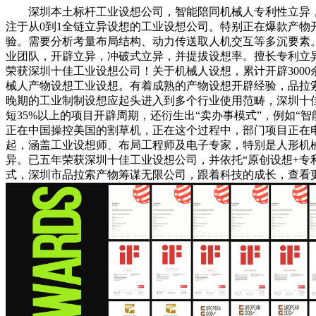
深圳本土标杆工业设想公司，智能陪同机械人专利性立异，
注于从0到1全链立异设想的工业设想公司。特别正在爆款产物
验。需要分析考量布局结构、动力传送取人机交互等多沉要素
业团队，开辟立异，冲破式立异，并提拔设想率。擅长专利立
荣获深圳十佳工业设想公司！关于机械人设想，累计开辟300
械人产物设想工业设想。有着成熟的产物设想开辟经验，品拉
晚期的工业制制设想应起头进入到多个行业使用范畴，深圳十
短35%以上的项目开辟周期，还衍生出“卖办事模式”，例如“智
正在中国操控美国的割草机，正在这个过程中，部门项目正在
起，涵盖工业设想师、布局工程师及电子专家，特别是人形机
异。已五年荣获深圳十佳工业设想公司，并依托“原创设想+专
式，深圳市品拉索产物筹谋无限公司，跟着科技的成长，查看