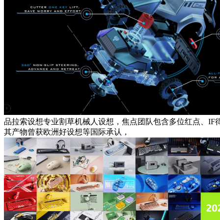
品拉索设想专业割草机械人设想，焦点团队包含多位红点、IF
其产物曾获欧洲好设想等国际承认，