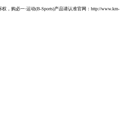
运动(B-Sports)产品请认准官网：http://www.km-