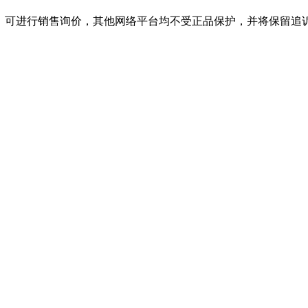
店，可进行销售询价，其他网络平台均不受正品保护，并将保留追诉权，购必一·