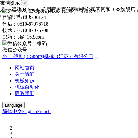
友情提示
×
必一·运动(B-Sports)公司官方宣传网站为公司官网和1688旗舰
instrument.com
售前：0510-87061341
售后：0510-87076718
技术：0510-87076708
邮箱：bk@163.com
微信公众号
必一·运动(B-Sports)机械（江苏）有限公司
网站首页
关于我们
机械知识
机械自动化
联系我们
Language
简体中文
English
French