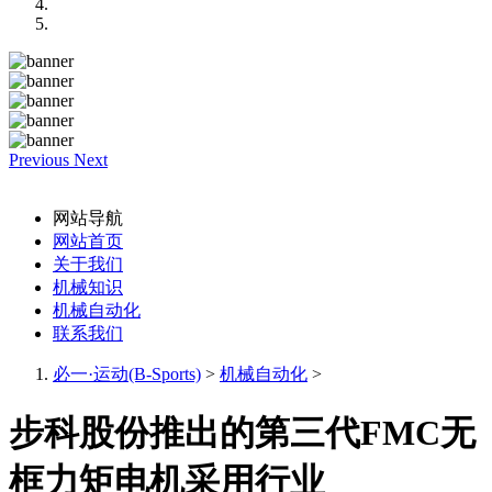
Previous
Next
网站导航
网站首页
关于我们
机械知识
机械自动化
联系我们
必一·运动(B-Sports)
>
机械自动化
>
步科股份推出的第三代FMC无
框力矩电机采用行业