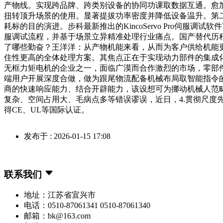
产物线。实现跨品牌、跨类别设备的协同功课取数据互通。愈加
扭转顶升场景的使用。显著提拔功率密度并降低设备温升。第
耗标的目的演进。步科最新推出的KincoServo Pro伺服调试
服调试流程，并基于场景立异精准处理行业痛点。国产替代历
了哪些勤奋？王洋洋：从产物机能来看，从而为客户供给机能
住性更高的全体处理方案。其焦点正在于实现动力部件的集成
无框力矩电机的企业之一，面临广漠而合作激烈的市场，零部
端用户开展深度合做，做为跟尾物流配备机械布局取智能指令
商的快速响应能力、结合开辟能力，该设想可为挪动机械人范
复杂、空间占用大、毛病点多等错误谬误，近日，4.贯彻尺度
得CE、UL等国际认证。
发布于 : 2026-01-15 17:08
联系我们
地址：江苏省宜兴市
电话：0510-87061341 0510-87061340
邮箱：bk@163.com