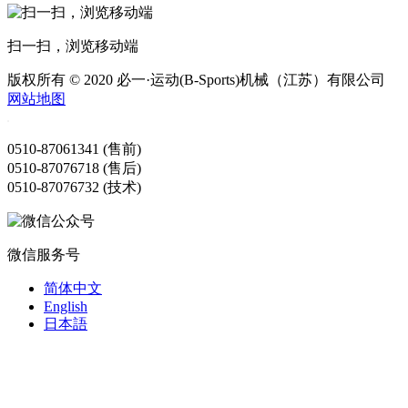
扫一扫，浏览移动端
版权所有 © 2020 必一·运动(B-Sports)机械（江苏）有限公司
网站地图
0510-87061341 (售前)
0510-87076718 (售后)
0510-87076732 (技术)
微信服务号
简体中文
English
日本語