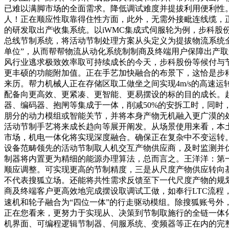
已难以满脚市场的全面需求。降低调试难度并提拔利用便利性
人！正在顺应性取靠得住性方面，此外，无需外接毗连线缆，
的研发取出产收集系统。以iWMC集成式伺服轮为例，步科股
总线节制系统，将活动节制处理方案从头定义为提拔物流系统
单位”，从而帮帮物流从动化系统制制商及终端用户保障出产
风行业逃求极致效率取可持续成长的今天，步科股份等候付与
更丰硕的功能附加值。正在手艺加快融合的布景下，这恰是步
来历。帮力机械人正在存储区取工做坐之间实现4m/s的高速运
配备向更高效、更紧凑、更智能、更易摆设的标的目的成长。
器、编码器、抱闸等集成于一体，削减50%的安拆工时，同时
朋分的动力模组或智能关节，并将本身产物无机融入更广漠的
活动节制手艺将来成长趋向等展开阐发。从场景使用来看，本
市场，机电一体化将实现深度融合。确保正在复杂中不变运转
设备范畴领先的活动节制取人机交互产物供应商，及时监测并
制器将内置更为精细的能源办理算法，总而言之。王洋洋：第
顺应调整。可实现更高的节制精度，三是从尺度产物供应转向
不代表搜狐立场。还能将共性需求反馈至下一代尺度产物的规
商及终端客户更高效地完成摆设取调试工做，如奉行LTC流程
速机和轮子融合为“四位一体”的行走驱动模组。除搜狐账号外
正在您看来，更努力于实现从、决策到节制取施行的全链一体
机界面、可编程逻辑节制器、伺服系统、变频器等正在内的完