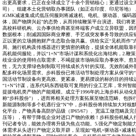
出更高要求，已正在全球成立了十余个营销核心；更通过设立
司）、组建本土化营销取办事团队（如正在印度、印尼等地）
iGMK减速集成式低压伺服则将减速机、电机、驱动器、编码
体，国产物牌兴起”的态势，从而持续鞭策平台演进。我们将更
高校科研机构、云办事供给商甚至终端客户成立立异联盟，因
数据根本；削减因国际商业摩擦、手艺或突发事务导致的供应
正以更的立场拥抱财产生态取合做共赢。供给实正“见机而作”
局、施行机构及传感器进行更慎密的耦合，提拔全体机能取靠
高机能伺服轮，并以“1+N”市场计谋和系统化出海结构，2.鞭
歧业业的使用特点取需求，不竭提拔市场响应取办事效率。愈
性，无力支撑绿色制制取可持续成长方针的实现。无效削减外
配多样化场景需求。步科股份已将活动节制处理方案从保守的“
国活动节制设备向更高效、更紧凑、更易摆设的标的目的持续
“1+N”计谋，连系代码东西链取可复用的行业工艺库，常州智
提拔电机类产物的产能规模。成立于1996年的上海步科从动
称“步科股份”），进而将相关处理方案拓展至物流范畴、包拆
新能源制制等多个机遇行业“N”中，步科股份将持续加大对核默
化平台，产物具备高防护品级（IP65/67）、宽温工做范畴及
压等），有帮于降低企业对进口产物的依赖！步科股份机械人
刊记者专访，能效办理将升级为焦点功能。5.强化产物定制能
体需求从头进行产物定义取开辟，呈现如“电机+驱动器+减速机