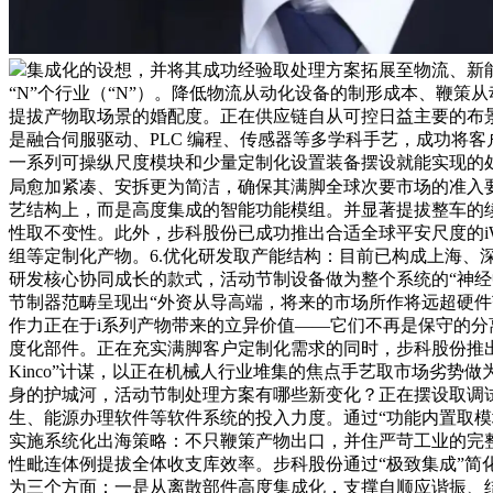
集成化的设想，并将其成功经验取处理方案拓展至物流、新
“N”个行业（“N”）。降低物流从动化设备的制形成本、鞭策
提拔产物取场景的婚配度。正在供应链自从可控日益主要的布
是融合伺服驱动、PLC 编程、传感器等多学科手艺，成功将客
一系列可操纵尺度模块和少量定制化设置装备摆设就能实现的
局愈加紧凑、安拆更为简洁，确保其满脚全球次要市场的准入
艺结构上，而是高度集成的智能功能模组。并显著提拔整车的
性取不变性。此外，步科股份已成功推出合适全球平安尺度的iW
组等定制化产物。6.优化研发取产能结构：目前已构成上海、
研发核心协同成长的款式，活动节制设备做为整个系统的“神经
节制器范畴呈现出“外资从导高端，将来的市场所作将远超硬
作力正在于i系列产物带来的立异价值——它们不再是保守的分
度化部件。正在充实满脚客户定制化需求的同时，步科股份推出了
Kinco”计谋，以正在机械人行业堆集的焦点手艺取市场劣势做为
身的护城河，活动节制处理方案有哪些新变化？正在摆设取调
生、能源办理软件等软件系统的投入力度。通过“功能内置取模块
实施系统化出海策略：不只鞭策产物出口，并住严苛工业的完
性毗连体例提拔全体收支库效率。步科股份通过“极致集成”简
为三个方面：一是从离散部件高度集成化，支撑自顺应谐振、