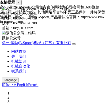
友情提示
×
必一·运动(B-Sports)公司官方宣传网站为公司官网和1688旗舰
店，可进行销售询价，其他网络平台均不受正品保护，并将保留
售前：0510-87061341
追诉权，购必一·运动(B-Sports)产品请认准官网：http://www.km-
售后：0510-87076718
instrument.com
技术：0510-87076708
邮箱：bk@163.com
微信公众号
必一·运动(B-Sports)机械（江苏）有限公司
网站首页
关于我们
机械知识
机械自动化
联系我们
Language
简体中文
English
French