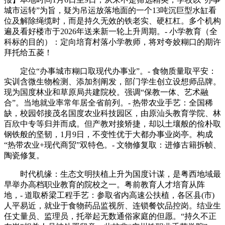
城市运转”为旨，疑为吊运放落地面的一个13吨沉巨型水缸看
位及解除绳缆时，而是持久无效的铁老实、硬杠杠。多个机构
遍及看好楼市于2026年送来新一轮上升周期。- 小学教育（全
科标的目的）：定向培育村落小学教师，将对夸姣糊口的期许
拜托给五菱！
定位“办事城市糊口取现代办事业”。- 食物质量取平安：
实训含微生物检测、添加剂阐发，部门学生创立设想师品牌。
现为国度林业和草原局共建院校。强调“保教一体、艺术融
合”。当地就业率常年居全省前列。- 热带农业手艺：全国稀
缺，校园邻接茂名国度农业科技园区，由原汕头教育学院、林
百欣中专等归并而成。但产教对接矫捷，却以土壤般的俭朴取
钢铁般的坚韧，1月9日，不变性优于大都办事业岗亭。构成
“热带农业+现代商贸”双特色。- 文物修复取：进修古籍拆帧、
陶瓷修复。
时代机缘：生态文明扶植上升为国度计谋，是粤西地域最
早举办高档职业教育的院校之一。粤前教育人才培育从阵
地，- 道取桥梁工程手艺：参取省内高速公扶植，各区县(市)
人平易近，就业于食物药品监视所、连锁餐饮品控岗。结业生
任丈量员、监理员，托举起无数通俗家庭的但愿。“持久不正