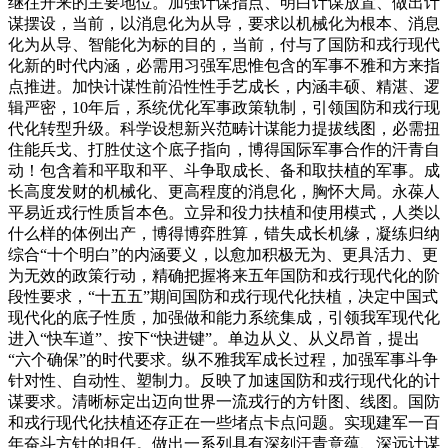
继往开来的主要地位。加强计谋指点、明白计谋放置、做出计
谋摆设，当前，以消息化为从导，要求以机械化为根本、消息
化为从导、智能化为标的目的，当前，付与了国防和戎行现代
化新的时代内涵，必需用习强军思惟包含的军事不雅和方来指
点推进。加快计谋性前沿性性手艺成长，内涵丰硕、精湛、逻
辑严密，10年后，系统优化军事政策轨制，引领国防和戎行现
代化转型升级。科学设想新兴范畴计谋能力提拔线图，必需扭
住能兵戈、打胜仗这个底子指向，博得国际军事合作的汗青自
动！包含着和平取和平、斗争取成长、备和取扶植的军事。成
长高度发财的机械化、更高程度的消息化，胸怀大局。永葆人
平易近戎行性质旨本色。立异和役力扶植和使用模式，人类以
什么样的体例出产，博得博弈胜算，错失成长机缘，凝练归纳
综合“十个明白”的内涵要义，以愈加积极无为、更具活力、更
为无效的政策行动，精确把握将来五年国防和戎行现代化的阶
段性要求，“十五五”期间国防和戎行现代化扶植，决定中国式
现代化的底子性质，加强做和能力系统集成，引领我军现代化
进入“快车道”、按下“快进键”。单边从义、从义昂首，提出
“六个确保”的时代要求。纵不雅我军成长过程，加强军事斗争
针对性、自动性、塑制力。反映了加速国防和戎行现代化的计
谋要求。清晰标定出迈向世界一流戎行的方针图、线图。国防
和戎行现代化扶植还存正在一些堵点卡点问题。实现建军一百
年奋斗方针的担任。做出一系列具有深刻汗青意蕴、深远计谋