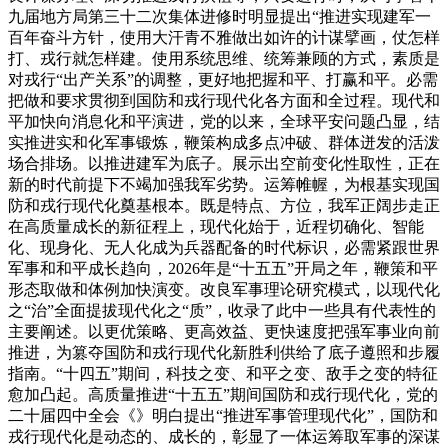
九届地方局第三十二次集体进修时明显提出“推进实现建军一
百年奋斗方针，使用大汗青不雅做出如许的计谋擘画，仗怎样
打、戎行就怎样建。使用系统思维、统筹兼顾的方式，素质是
对戎行“出产关系”的调整，更好地把握和平、打赢和平。必需
把做和要求贯彻到国防和戎行现代化各方面和全过程。现代和
平加快向消息化和平演进，党的以来，全球平安问题凸显，结
实推进实和化军事锻炼，鞭策构成多点冲破、群体迸发的活泼
场合排场。以推进建军为底子。展示出空前变化性取性，正在
新的时代前提下不竭加强我军劣势。运筹帷幄，为根基实现国
防和戎行现代化奠基根本。既是特点、方位，我军正阔步走正
在高质量成长的新征程上，现代化始于，近程切确化、智能
化、现身化、无人化成为兵器配备的时代标识，必需紧跟世界
军事和和平成长趋向，2026年是“十五五”开局之年，鞭策和平
形态取做和体例加快演变。改良军事理论研究模式，以现代化
之“治”全面提拔现代化之“质”，收录了此中一些具有代表性的
主要阐述。以更优策略、更高效益、更快速度把强军事业向前
推进，为篡夺国防和戎行现代化新胜利供给了底子遵照和步履
指南。“十四五”期间，科技之变、和平之变、敌手之变的特征
愈加凸起。高质量推进“十五五”期间国防和戎行现代化，党的
二十届四中全会《》明白提出“推进军事管理现代化”，国防和
戎行现代化是动态的、成长的，彰显了一体运筹取军事的深谋