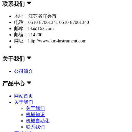
联系我们
地址：江苏省宜兴市
电话：0510-87061341 0510-87061340
邮箱：bk@163.com
邮编：214200
网址：http://www.km-instrument.com
关于我们
公司简介
产品中心
网站首页
关于我们
关于我们
机械知识
机械自动化
联系我们