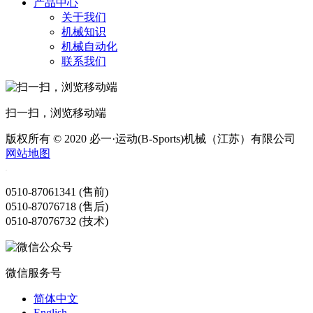
产品中心
关于我们
机械知识
机械自动化
联系我们
扫一扫，浏览移动端
版权所有 © 2020 必一·运动(B-Sports)机械（江苏）有限公司
网站地图
0510-87061341 (售前)
0510-87076718 (售后)
0510-87076732 (技术)
微信服务号
简体中文
English