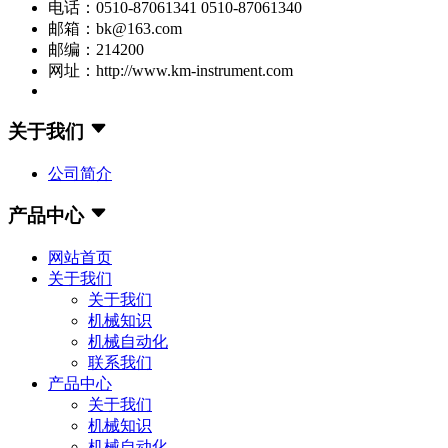
电话：0510-87061341 0510-87061340
邮箱：bk@163.com
邮编：214200
网址：http://www.km-instrument.com
关于我们
公司简介
产品中心
网站首页
关于我们
关于我们
机械知识
机械自动化
联系我们
产品中心
关于我们
机械知识
机械自动化