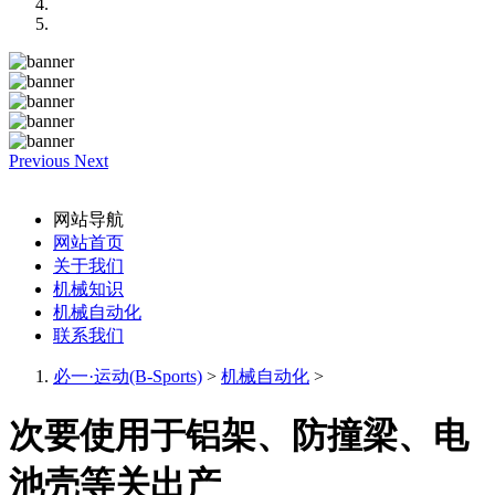
Previous
Next
网站导航
网站首页
关于我们
机械知识
机械自动化
联系我们
必一·运动(B-Sports)
>
机械自动化
>
次要使用于铝架、防撞梁、电
池壳等关出产