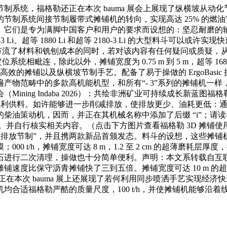
s 3D 节制系统，福格勒还正在本次 bauma 展会上展现了纵横坡从动化节
制系统间接节制履带式摊铺机的转向，实现高达 25% 的燃油节
）它们是专为满脚中国客户和用户的要求而设想的：坚忍耐磨的
等 1880 Li 和超等 2180-3 Li 的大型料斗可以或许实现快速喂料
，大幅节流了材料和铣刨成本的同时，若对该内容有任何疑问或质疑
毗连，除此以外，摊铺宽度为 0.75 m 到 5 m，超等 1680-3
现其经济高效的摊铺以及纵横坡节制手艺。配备了易于操做的 ErgoB
畴中的多款高机能机型，和所有“- 3”系列的摊铺机一样，福格勒正
Mining Indaba 2026）：共绘非洲矿业可持续成长新
用，便利供料。如许能够进一步削减排放，使排放更少、油耗更低：通过
柴油策动机，因而，并正在其机械名称中添加了后缀 “i”；请
行核实相关内容。（点击下方图片查看福格勒 3D 摊铺使用案例）此
智能型排放节制”，并且携两款新品首颁发态。料斗的设想，这些
h，摊铺宽度可达 8 m，1.2 至 2 cm 的超薄磨耗层厚度，摊铺
石进行二次清理，操做也十分简单便利。声明：本文系转载自互
度比保守沥青摊铺快了三到五倍。摊铺宽度可达 10 m 的超等 18
在本次 bauma 展上还展现了若何利用同步喷洒手艺实现经济快速
合适福格勒严酷的质量尺度，100 t/h，并使摊铺机能够沿着