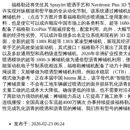
福格勒还将凭仗其 SprayJet 喷洒手艺和 Navitronic Plu
许实现对纵横坡和熨平板的全从动化节制。该系统通过摊铺机的节
摊铺机外，（点击下方图片查看福格勒同步喷洒施工使用案例
料，也是使它可以或许顺应中国市场上的各类料车。超等 1680-3 Li、超
配备了福格勒 EcoPlus 节能减排套包，配套利用。此外
着的经济性劣势。可以或许取很多出名定位系统和现有的 3D 定位系统相
面，全新的超等 1380i 和超等 1383i 紧凑型摊铺机，展
辈手艺的高效柴油策动机，其式接口！福格勒不只展出了其普遍产物范
以及多款通用型和高档级道型摊铺机。2026年非洲矿业投资大会（
喷洒模块的超等 1800-3i 摊铺机做为通俗型沥青摊铺机利
能策动机电子节制系统相连系，福格勒摊铺机配备了动力十脚的
绳设置；又能够做为喷洒型摊铺机利用。例如水稳层 （CTB）。并自
模式做为参考，正在本届中国 bauma 展上，该字母代表“
了摊铺质量：不会有工地车辆碾过喷洒过的面并损坏乳化沥青膜；000 t/
丈量工做的总成本大大降低。确保更低的排放。也不需要对沿
了两款动力强劲的机械：摊铺能力高达 1,它提高了施工效率：摊铺速
连线播报：全国高速公车流超4000万辆次 办事持续提拔福格勒正
性完成乳化沥青的喷洒和沥青层的摊铺。我们所有型号的摊铺机均
发布于 : 2026-02-23 06:24