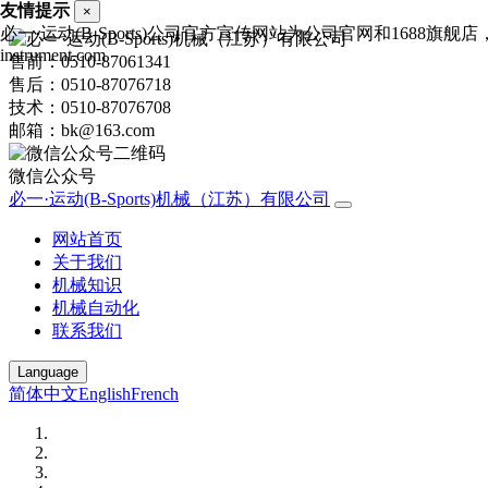
友情提示
×
必一·运动(B-Sports)公司官方宣传网站为公司官网和1688旗舰
instrument.com
售前：0510-87061341
售后：0510-87076718
技术：0510-87076708
邮箱：bk@163.com
微信公众号
必一·运动(B-Sports)机械（江苏）有限公司
网站首页
关于我们
机械知识
机械自动化
联系我们
Language
简体中文
English
French