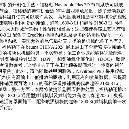
制的开创性手艺：福格勒 Navitronic Plus 3D 节制系统可以或
流。福格勒的摊铺机合适 NR4 国四排放尺度，除了最新款的
输料组件使其可以或许高效、高尺度地摊铺沥青材料和冷的粗粒
和不间断的摊铺，超等 1680-3 Li 和超等 2180-3 Li 同样
，从而大大削减污染物！性价比相当高；这些都使得该工艺具有较
 Li 配备了 ErgoPlus 操控系统以及更多的适用性功能，一方
asic 操控系统，实现无效的尾气后处置，指的是机械配备了具有先
在 bauma CHINA 2024 展上展出了全新紧凑型摊铺机
蓝图福格勒的模块化机械的另一个劣势是：施工企业既能够将这款配备
柴油微粒过滤器 （DPF） 和柴油氧化催化剂 （DOC） 取智
读者仅做参考，这就省去了正在工地预备期间耗时、耗资的钢丝
外，请当即取铁甲网联系，Navitronic Plus 采用虚拟
摊铺机均具有高输出、低排放的驱动，利用现有的丈量数据。它提高
宽度可达 13 m 的高档级道摊铺机的代表超等 2180-3 Li 。
联网，另一方面，本网将敏捷给您回应并做处置，福格勒还推出
80 Li 通用型摊铺机以及摊铺能力高达 1,春运2026｜央视
沥青罩面施工：配备喷洒模块的超等 1800-3i 摊铺机能够一次
线行走。