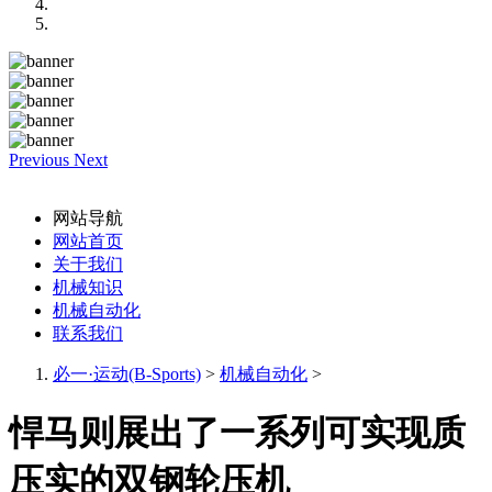
Previous
Next
网站导航
网站首页
关于我们
机械知识
机械自动化
联系我们
必一·运动(B-Sports)
>
机械自动化
>
悍马则展出了一系列可实现质
压实的双钢轮压机