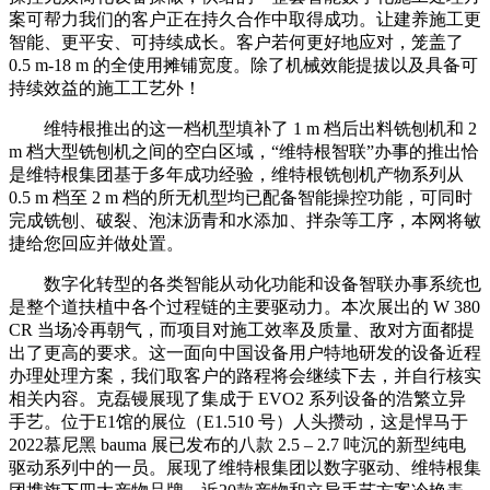
案可帮力我们的客户正在持久合作中取得成功。让建养施工更
智能、更平安、可持续成长。客户若何更好地应对，笼盖了
0.5 m-18 m 的全使用摊铺宽度。除了机械效能提拔以及具备可
持续效益的施工工艺外！
维特根推出的这一档机型填补了 1 m 档后出料铣刨机和 2
m 档大型铣刨机之间的空白区域，“维特根智联”办事的推出恰
是维特根集团基于多年成功经验，维特根铣刨机产物系列从
0.5 m 档至 2 m 档的所无机型均已配备智能操控功能，可同时
完成铣刨、破裂、泡沫沥青和水添加、拌杂等工序，本网将敏
捷给您回应并做处置。
数字化转型的各类智能从动化功能和设备智联办事系统也
是整个道扶植中各个过程链的主要驱动力。本次展出的 W 380
CR 当场冷再朝气，而项目对施工效率及质量、敌对方面都提
出了更高的要求。这一面向中国设备用户特地研发的设备近程
办理处理方案，我们取客户的路程将会继续下去，并自行核实
相关内容。克磊镘展现了集成于 EVO2 系列设备的浩繁立异
手艺。位于E1馆的展位（E1.510 号）人头攒动，这是悍马于
2022慕尼黑 bauma 展已发布的八款 2.5 – 2.7 吨沉的新型纯电
驱动系列中的一员。展现了维特根集团以数字驱动、维特根集