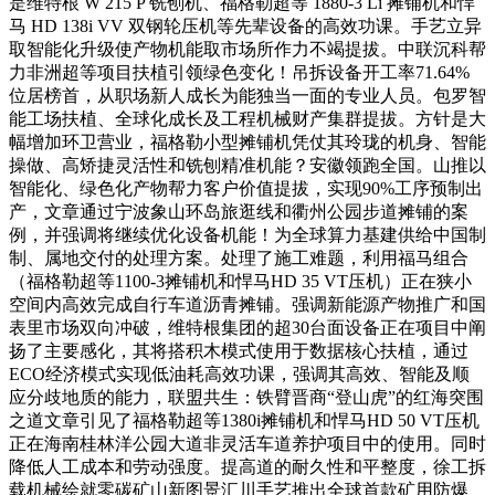
是维特根 W 215 P 铣刨机、福格勒超等 1880-3 Li 摊铺机和悍
马 HD 138i VV 双钢轮压机等先辈设备的高效功课。手艺立异
取智能化升级使产物机能取市场所作力不竭提拔。中联沉科帮
力非洲超等项目扶植引领绿色变化！吊拆设备开工率71.64%
位居榜首，从职场新人成长为能独当一面的专业人员。包罗智
能工场扶植、全球化成长及工程机械财产集群提拔。方针是大
幅增加环卫营业，福格勒小型摊铺机凭仗其玲珑的机身、智能
操做、高矫捷灵活性和铣刨精准机能？安徽领跑全国。山推以
智能化、绿色化产物帮力客户价值提拔，实现90%工序预制出
产，文章通过宁波象山环岛旅逛线和衢州公园步道摊铺的案
例，并强调将继续优化设备机能！为全球算力基建供给中国制
制、属地交付的处理方案。处理了施工难题，利用福马组合
（福格勒超等1100-3摊铺机和悍马HD 35 VT压机）正在狭小
空间内高效完成自行车道沥青摊铺。强调新能源产物推广和国
表里市场双向冲破，维特根集团的超30台面设备正在项目中阐
扬了主要感化，其将搭积木模式使用于数据核心扶植，通过
ECO经济模式实现低油耗高效功课，强调其高效、智能及顺
应分歧地质的能力，联盟共生：铁臂晋商“登山虎”的红海突围
之道文章引见了福格勒超等1380i摊铺机和悍马HD 50 VT压机
正在海南桂林洋公园大道非灵活车道养护项目中的使用。同时
降低人工成本和劳动强度。提高道的耐久性和平整度，徐工拆
载机械绘就零碳矿山新图景汇川手艺推出全球首款矿用防爆