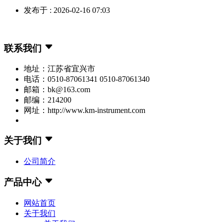
发布于 : 2026-02-16 07:03
联系我们
地址：江苏省宜兴市
电话：0510-87061341 0510-87061340
邮箱：bk@163.com
邮编：214200
网址：http://www.km-instrument.com
关于我们
公司简介
产品中心
网站首页
关于我们