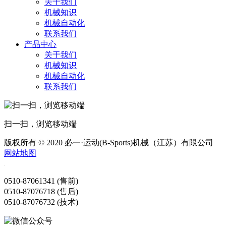
关于我们
机械知识
机械自动化
联系我们
产品中心
关于我们
机械知识
机械自动化
联系我们
扫一扫，浏览移动端
版权所有 © 2020 必一·运动(B-Sports)机械（江苏）有限公司
网站地图
0510-87061341 (售前)
0510-87076718 (售后)
0510-87076732 (技术)