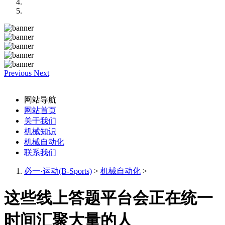
Previous
Next
网站导航
网站首页
关于我们
机械知识
机械自动化
联系我们
必一·运动(B-Sports)
>
机械自动化
>
这些线上答题平台会正在统一
时间汇聚大量的人