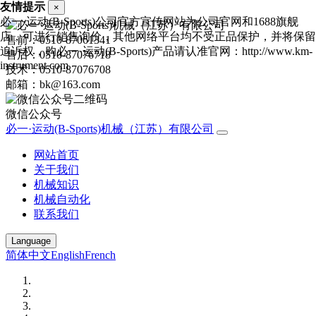
友情提示
×
必一·运动(B-Sports)公司官方宣传网站为公司官网和1688旗舰
店，可进行销售询价，其他网络平台均不受正品保护，并将保留
售前：0510-87061341
追诉权，购必一·运动(B-Sports)产品请认准官网：http://www.km-
售后：0510-87076718
instrument.com
技术：0510-87076708
邮箱：bk@163.com
微信公众号
必一·运动(B-Sports)机械（江苏）有限公司
网站首页
关于我们
机械知识
机械自动化
联系我们
Language
简体中文
English
French