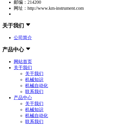
邮编：214200
网址：http://www.km-instrument.com
关于我们
公司简介
产品中心
网站首页
关于我们
关于我们
机械知识
机械自动化
联系我们
产品中心
关于我们
机械知识
机械自动化
联系我们