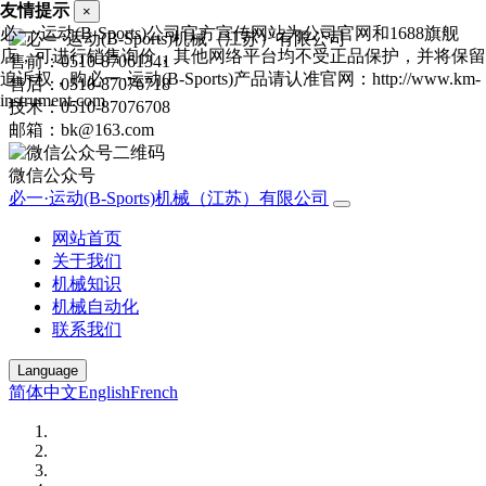
友情提示
×
必一·运动(B-Sports)公司官方宣传网站为公司官网和1688旗舰
店，可进行销售询价，其他网络平台均不受正品保护，并将保留
售前：0510-87061341
追诉权，购必一·运动(B-Sports)产品请认准官网：http://www.km-
售后：0510-87076718
instrument.com
技术：0510-87076708
邮箱：bk@163.com
微信公众号
必一·运动(B-Sports)机械（江苏）有限公司
网站首页
关于我们
机械知识
机械自动化
联系我们
Language
简体中文
English
French