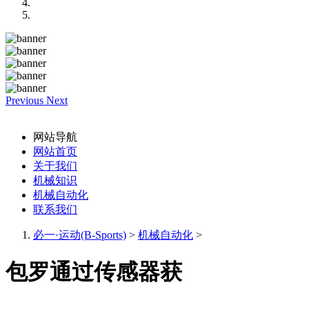
Previous
Next
网站导航
网站首页
关于我们
机械知识
机械自动化
联系我们
必一·运动(B-Sports)
>
机械自动化
>
包罗通过传感器获