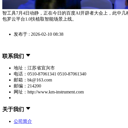
智工具7月4日动静，正在今日的百度AI开辟者大会上，此中几
包罗云平台1.0扶植取智能场景上线。
发布于 : 2026-02-10 08:38
联系我们
地址：江苏省宜兴市
电话：0510-87061341 0510-87061340
邮箱：bk@163.com
邮编：214200
网址：http://www.km-instrument.com
关于我们
公司简介