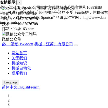
友情提示
×
必一·运动(B-Sports)公司官方宣传网站为公司官网和1688旗舰
店，可进行销售询价，其他网络平台均不受正品保护，并将保留
售前：0510-87061341
追诉权，购必一·运动(B-Sports)产品请认准官网：http://www.km-
售后：0510-87076718
instrument.com
技术：0510-87076708
邮箱：bk@163.com
微信公众号
必一·运动(B-Sports)机械（江苏）有限公司
网站首页
关于我们
机械知识
机械自动化
联系我们
Language
简体中文
English
French