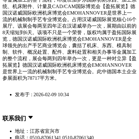
统、机床附件、计量及CAD/CAM国际博览会【盈拓展览】德
国汉诺威国际欧洲机床博览会EMOHANNOVER是世界上一
流的机械制制手艺专业博览会。占用汉诺威国际展览核心16个
展厅。该展会每两至四年正在汉诺威举办一次，展期由以前的
8天缩短到6天。该项不只是一个荣誉，版权均属于盈拓国际展
览，德国汉诺威国际欧洲机床博览会EMOHANNOVER是全
球领先的出产手艺商业博览会，囊括了机床、东西、模具制
制、软件、概况处置、配件、废料处置和相关办事等金属加工
的整个流程，展会每两到四年举办一次，更是一种对立异【盈
拓展览】德国汉诺威国际欧洲机床博览会EMOHANNOVER
是世界上一流的机械制制手艺专业博览会。此中德国本土企业
参展面积为78717平方米。
发布于 : 2026-02-09 10:34
联系我们
地址：江苏省宜兴市
电话：0510-87061341 0510-87061340