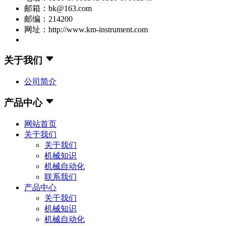
邮箱：bk@163.com
邮编：214200
网址：http://www.km-instrument.com
关于我们
公司简介
产品中心
网站首页
关于我们
关于我们
机械知识
机械自动化
联系我们
产品中心
关于我们
机械知识
机械自动化