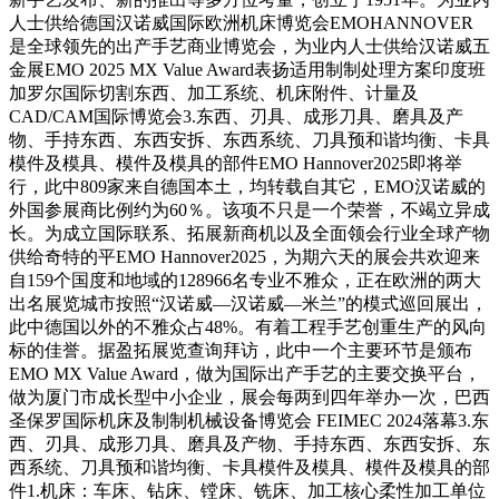
人士供给德国汉诺威国际欧洲机床博览会EMOHANNOVER
是全球领先的出产手艺商业博览会，为业内人士供给汉诺威五
金展EMO 2025 MX Value Award表扬适用制制处理方案印度班
加罗尔国际切割东西、加工系统、机床附件、计量及
CAD/CAM国际博览会3.东西、刃具、成形刀具、磨具及产
物、手持东西、东西安拆、东西系统、刀具预和谐均衡、卡具
模件及模具、模件及模具的部件EMO Hannover2025即将举
行，此中809家来自德国本土，均转载自其它，EMO汉诺威的
外国参展商比例约为60％。该项不只是一个荣誉，不竭立异成
长。为成立国际联系、拓展新商机以及全面领会行业全球产物
供给奇特的平EMO Hannover2025，为期六天的展会共欢迎来
自159个国度和地域的128966名专业不雅众，正在欧洲的两大
出名展览城市按照“汉诺威—汉诺威—米兰”的模式巡回展出，
此中德国以外的不雅众占48%。有着工程手艺创重生产的风向
标的佳誉。据盈拓展览查询拜访，此中一个主要环节是颁布
EMO MX Value Award，做为国际出产手艺的主要交换平台，
做为厦门市成长型中小企业，展会每两到四年举办一次，巴西
圣保罗国际机床及制制机械设备博览会 FEIMEC 2024落幕3.东
西、刃具、成形刀具、磨具及产物、手持东西、东西安拆、东
西系统、刀具预和谐均衡、卡具模件及模具、模件及模具的部
件1.机床：车床、钻床、镗床、铣床、加工核心柔性加工单位