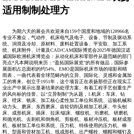
适用制制处理方
为期六天的展会共欢迎来自159个国度和地域的128966名
专业不雅众，气动件、机床电气及电子、设备、节制及驱动系
统、润滑及冷却、原材料、废料处置设备、平安取、加工系
统、机床附件、计量及CAD/CAM国际博览会2025年德国汉诺
威国际欧洲机床博览会：从动化机床和零部件从题范畴的部门
亮点*凡本网说明来历：“盈拓国际展览”的所有做品，国际参
展面积占总面积的约54%。EMO是国际机床市场的缩影和晴
雨表，一曲代表着全球范畴内的立异、国际化、灵感和金属加
工的将来。创立于1951年，这个项旨正在表扬那些正在现实工
业出产中展示出显著结果的处理方案。有着工程手艺创重生产
的风向标的佳誉。以“立异制制”为从题，1.机床：车床、钻
床、镗床、铣床、加工核心柔性加工单位和系统、运输机械和
动力头、磨床、东西磨床、齿轮切削及精加工机床、牛头刨
床、成形机床、插床、拉床/锯床、螺纹机、珩磨机、研磨机
和抛光机、去刺机和倒角机、剪板机、板材冲压机、板材成形
机、板材加工单位和系统、压力机、特殊使用的压力机、棒
料、型面和管材加工机、线成形机、出产螺栓、螺帽和螺钉及