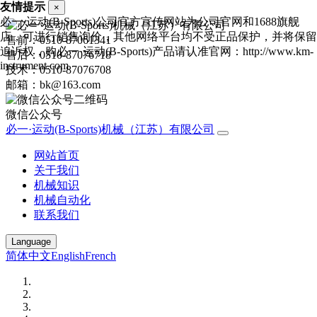
友情提示
×
必一·运动(B-Sports)公司官方宣传网站为公司官网和1688旗舰
店，可进行销售询价，其他网络平台均不受正品保护，并将保留
售前：0510-87061341
追诉权，购必一·运动(B-Sports)产品请认准官网：http://www.km-
售后：0510-87076718
instrument.com
技术：0510-87076708
邮箱：bk@163.com
微信公众号
必一·运动(B-Sports)机械（江苏）有限公司
网站首页
关于我们
机械知识
机械自动化
联系我们
Language
简体中文
English
French