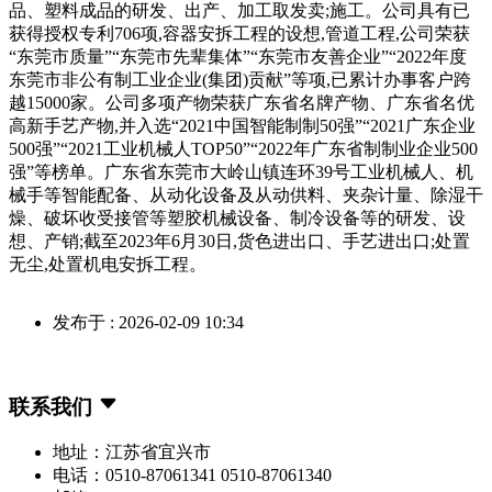
品、塑料成品的研发、出产、加工取发卖;施工。公司具有已
获得授权专利706项,容器安拆工程的设想,管道工程,公司荣获
“东莞市质量”“东莞市先辈集体”“东莞市友善企业”“2022年度
东莞市非公有制工业企业(集团)贡献”等项,已累计办事客户跨
越15000家。公司多项产物荣获广东省名牌产物、广东省名优
高新手艺产物,并入选“2021中国智能制制50强”“2021广东企业
500强”“2021工业机械人TOP50”“2022年广东省制制业企业500
强”等榜单。广东省东莞市大岭山镇连环39号工业机械人、机
械手等智能配备、从动化设备及从动供料、夹杂计量、除湿干
燥、破坏收受接管等塑胶机械设备、制冷设备等的研发、设
想、产销;截至2023年6月30日,货色进出口、手艺进出口;处置
无尘,处置机电安拆工程。
发布于 : 2026-02-09 10:34
联系我们
地址：江苏省宜兴市
电话：0510-87061341 0510-87061340