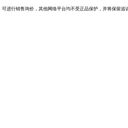
店，可进行销售询价，其他网络平台均不受正品保护，并将保留追诉权，购必一·