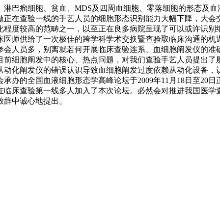
巴瘤细胞、贫血、MDS及四周血细胞、零落细胞的形态及血
做正在查验一线的手艺人员的细胞形态识别能力大幅下降，大会
化程度较高的范畴之一，以至正在良多病院呈现了可以或许识别
床医师供给了一次极佳的跨学科学术交换暨查验取临床沟通的机遇
参会人员多，别离就若何开展临床查验连系、血细胞阐发仪的准
目前细胞阐发中的核心、热点问题，对我们查验手艺人员提出了
从动化阐发仪的错误认识导致血细胞阐发过度依赖从动化设备，
办的全国血液细胞形态学高峰论坛于2009年11月18日至2
正在临床查验第一线多人加入了本次论坛。必然会对推进我国医学
致辞中诚心地提出。