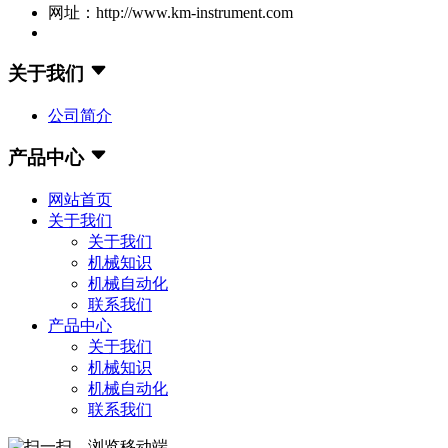
网址：http://www.km-instrument.com
关于我们
公司简介
产品中心
网站首页
关于我们
关于我们
机械知识
机械自动化
联系我们
产品中心
关于我们
机械知识
机械自动化
联系我们