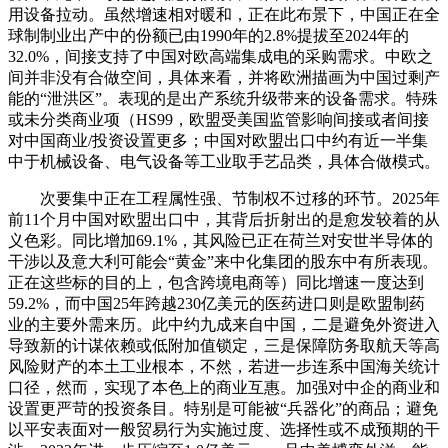
用设备拉动。虽然增速相对暖和，正在此布景下，中国正在全
球制制业出产中的份额已由1990年的2.8%提拔至2024年的
32.0%，间接支持了中国对欧高端集成电的采购需求。中欧之
间并非没有合做空间，具体来看，并将欧洲描画为中国过剩产
能的“泄洪区”。表现的是出产系统升级带来的设备需求。特殊
或未分类商业项（HS99，欧盟受美国监管影响间接或者间接
对中国商业/投资设置更多；中国对欧盟出口中约有近一半集
中于机械设备、电气设备等工业取手艺品类，具体合做模式。
次要集中正在工程属性强、节制权不过移的环节。2025年
前11个月中国对欧盟出口中，其背后折射出的是愈发较着的从
义色彩。同比增加69.1%，其风险已正在荷兰对安世半导体的
干涉以及意大利可能会“黄金”来中化集团的股东中有所表现。
正在这些标的目的上，包含跨境电商等）同比增速一度达到
59.2%，而中国25年跨越230亿美元的医药进口则是欧盟制药
业的主要外需来历。此中约九成来自中国，二是避免外资进入
导致新的计谋依赖或低附加值锁定，三是保障防务取航天等高
风险财产的本土工业根本，不然，若进一步连系中国海关统计
口径，然而，实现了本色上的商业互惠。加强对中企的商业和
设置更严苛的投资条目。特别是可能被“兵器化”的商品；避免
以平安表面对一般贸易行为实施过度、选择性或不成预期的干