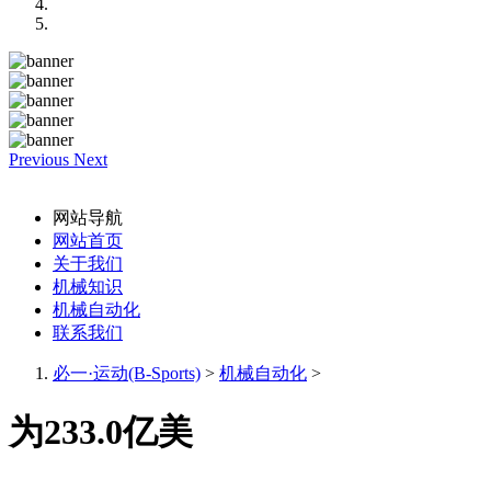
Previous
Next
网站导航
网站首页
关于我们
机械知识
机械自动化
联系我们
必一·运动(B-Sports)
>
机械自动化
>
为233.0亿美