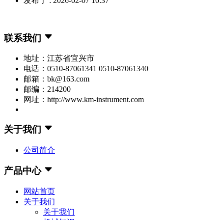
发布于 : 2026-02-07 10:37
联系我们
地址：江苏省宜兴市
电话：0510-87061341 0510-87061340
邮箱：bk@163.com
邮编：214200
网址：http://www.km-instrument.com
关于我们
公司简介
产品中心
网站首页
关于我们
关于我们