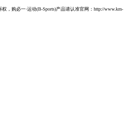
运动(B-Sports)产品请认准官网：http://www.km-