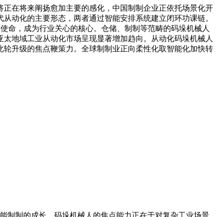
正在将来阐扬愈加主要的感化，中国制制企业正依托场景化开
代从动化的主要形态，两者通过智能安排系统建立闭环功课链。
运使命，成为行业关心的核心。仓储、制制等范畴的码垛机械人
亚太地域工业从动化市场呈现显著增加趋向。从动化码垛机械人
此轮升级的焦点鞭策力。全球制制业正向柔性化取智能化加快转
能制制的成长，码垛机械人的焦点能力正在于对复杂工业场景