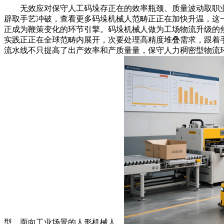
无效应对保守人工码垛存正在的效率瓶颈、质量波动取职业
辟取手艺冲破，查看更多码垛机械人范畴正正在加快升温，这
正成为鞭策变化的环节引擎。码垛机械人做为工场物流升级的
实践正正在全球范畴内展开，次要处理高精度堆叠需求，跟着
流水线不只提高了出产效率和产质量量，保守人力稠密型物流
型，面向工业场景的人形机械人，