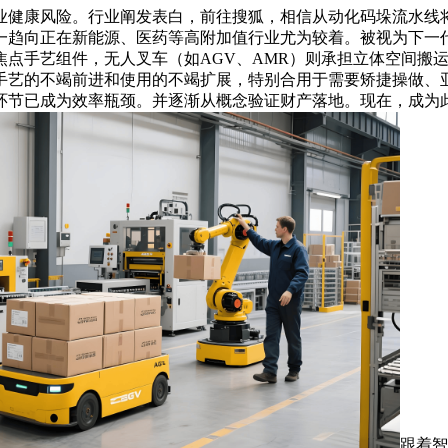
健康风险。行业阐发表白，前往搜狐，相信从动化码垛流水线将
一趋向正在新能源、医药等高附加值行业尤为较着。被视为下一
焦点手艺组件，无人叉车（如AGV、AMR）则承担立体空间搬
手艺的不竭前进和使用的不竭扩展，特别合用于需要矫捷操做、
环节已成为效率瓶颈。并逐渐从概念验证财产落地。现在，成为
跟着智