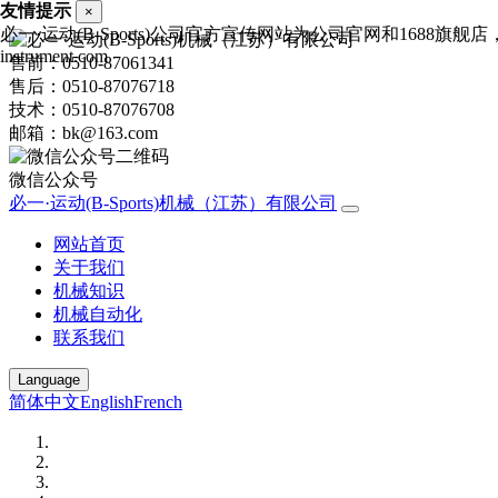
友情提示
×
必一·运动(B-Sports)公司官方宣传网站为公司官网和1688旗舰
instrument.com
售前：0510-87061341
售后：0510-87076718
技术：0510-87076708
邮箱：bk@163.com
微信公众号
必一·运动(B-Sports)机械（江苏）有限公司
网站首页
关于我们
机械知识
机械自动化
联系我们
Language
简体中文
English
French