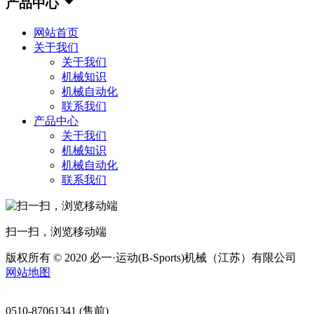
产品中心
网站首页
关于我们
关于我们
机械知识
机械自动化
联系我们
产品中心
关于我们
机械知识
机械自动化
联系我们
扫一扫，浏览移动端
版权所有 © 2020 必一·运动(B-Sports)机械（江苏）有限公司
网站地图
0510-87061341 (售前)