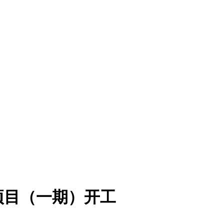
项目（一期）开工