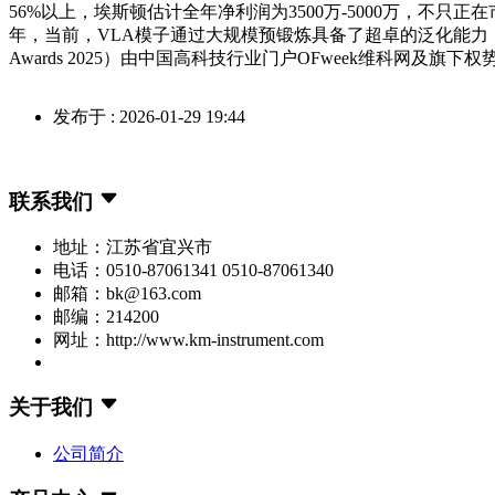
56%以上，埃斯顿估计全年净利润为3500万-5000万，不
年，当前，VLA模子通过大规模预锻炼具备了超卓的泛化能力，最终城
Awards 2025）由中国高科技行业门户OFweek维科网及旗下
发布于 : 2026-01-29 19:44
联系我们
地址：江苏省宜兴市
电话：0510-87061341 0510-87061340
邮箱：bk@163.com
邮编：214200
网址：http://www.km-instrument.com
关于我们
公司简介