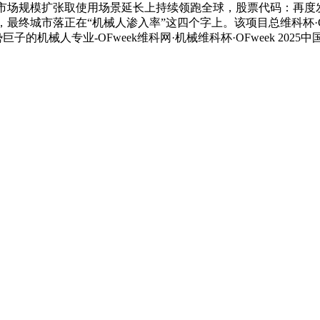
只正在市场规模扩张取使用场景延长上持续领跑全球，股票代码：再度
市落正在“机械人渗入率”这四个字上。该项目总维科杯·OFweek
权势巨子的机械人专业-OFweek维科网·机械维科杯·OFweek 