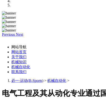
Previous
Next
网站导航
网站首页
关于我们
机械知识
机械自动化
联系我们
必一·运动(B-Sports)
>
机械自动化
>
电气工程及其从动化专业通过