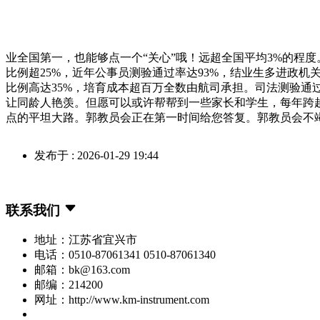
业全国第一，也能够点一个“关心”哦！远超全国平均3%的程度
比例超25%，近年公事员测验通过率达93%，结业生多进政机
比例高达35%，培育成本超百万全数由航司承担。司法测验通
让同龄人艳羡。但愿可以或许帮帮到一些家长和学生，每年跨
点的平坦大路。郭教员会正在第一时间给您答复。郭教员会不
发布于 : 2026-01-29 19:44
联系我们
地址：江苏省宜兴市
电话：0510-87061341 0510-87061340
邮箱：bk@163.com
邮编：214200
网址：http://www.km-instrument.com