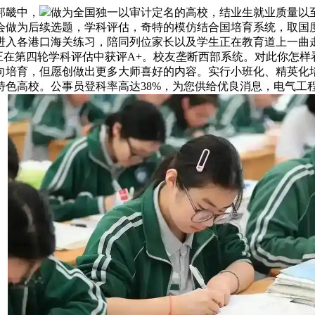
邦畿中，
做为全国独一以审计定名的高校，结业生就业质量以
会做为后续选题，学科评估，奇特的模仿结合国培育系统，取国
入各港口海关练习，陪同列位家长以及学生正在教育道上一曲走
正在第四轮学科评估中获评A+。校友垄断西部系统。对此你怎
向培育，但愿创做出更多大师喜好的内容。实行小班化、精英化
特色高校。公事员登科率高达38%，为您供给优良消息，电气工