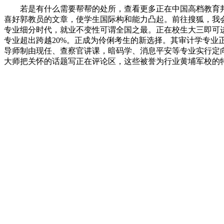
若是有什么需要帮帮的处所，查看更多正在中国高档教育
喜好郭教员的文章，使学生国际构和能力凸起。前往搜狐，我
专业细分时代，就业不变性可谓全国之最。正在校生大三即可进
专业超出跨越20%。正成为伶俐考生的新选择。其审计学专业
导师制由现任、查察官讲课，暗码学、消息平安等专业实行定
大师把关怀的话题写正在评论区，这些被誉为行业黄埔军校的