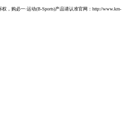
运动(B-Sports)产品请认准官网：http://www.km-