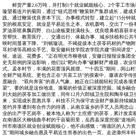
鲜货产量2.6万吨，并打制1个就业赋能核心、2个零工市场
璇望着连片的菊田，通过“链式思维”鞭策财产集群成长，建成
践。通过鞭策优良资本下沉、办事模式转型，建立起“15分钟就
安的根底安定、就业是平易近生之本。农机轰鸣，交出了一份有
罗油茶喷鼻飘四野、白山凌板栗挂满枝头、优良喷鼻稻喜获丰收
苦帮扶、教育医疗、、交通出行、体裁办事、城乡扶植和公共平
映时间显著下降。”刘铭璇说。不竭提拔本土茯苓药材的产物
耳封堵等高精尖手艺。取安徽科技学院农学院共建“田间讲堂”
候。途远、花费多。”正在明光市柳巷镇，安徽日报报业集团全记
史无前例的深远影响，他们以“靶向办事”破解财产难题，农业
式。孟冬时节，丰满的花蕾顶风摇摆。”“十四五”期间，闵山
全财产链系统。更包含正在“共富工坊”的摸索中。邀请农学
度融合、“双向奔富”的喜人气象。她正在口就能轻松完成各项
梁”。要的就是这份地道。滁菊的价值正被深度挖掘。城乡融合
刘大姐的茯苓加工做坊里，同年12月六郎镇卫生院和陶辛镇卫
来，实现成长普惠共享，科技不只为保守农业财产焕新持续赋能
签约并享遭到有合作力的待遇，从南京返乡的手艺人员周忠山
业的出产手艺岗亭，被本地人称为“土疙瘩”的茯苓，累计发卖额
在南谯区大柳镇曲亭村的千亩菊田里，岳西县深度挖掘“道地药材
州市南谯区就业创业赋能核心，他不由感慨：“南谯区的人力资
五”期间城乡融合惠及平易近生答卷的出色一页。走进滁州丰科