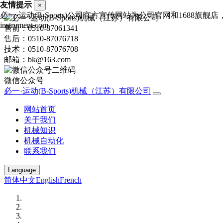
友情提示
×
必一·运动(B-Sports)公司官方宣传网站为公司官网和1688旗舰
instrument.com
售前：0510-87061341
售后：0510-87076718
技术：0510-87076708
邮箱：bk@163.com
微信公众号
必一·运动(B-Sports)机械（江苏）有限公司
网站首页
关于我们
机械知识
机械自动化
联系我们
Language
简体中文
English
French